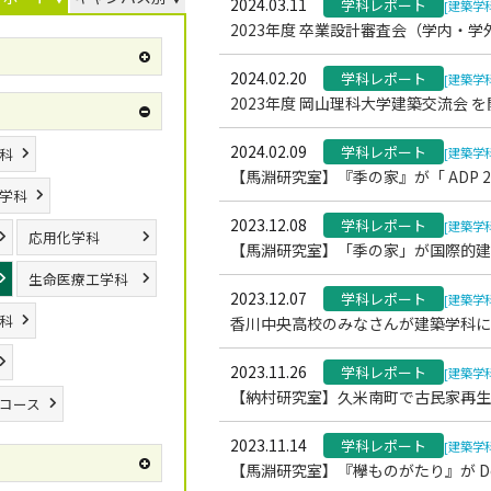
2024.03.11
学科レポート
[建築学
2023年度 卒業設計審査会（学内・
2024.02.20
学科レポート
[建築学
2023年度 岡山理科大学建築交流会 
2024.02.09
学科レポート
科
[建築学
【馬淵研究室】『季の家』が「 ADP 2
学科
2023.12.08
学科レポート
[建築学
応用化学科
【馬淵研究室】「季の家」が国際的建築
生命医療工学科
2023.12.07
学科レポート
[建築学
科
香川中央高校のみなさんが建築学科に
2023.11.26
学科レポート
[建築学
【納村研究室】久米南町で古民家再生
コース
2023.11.14
学科レポート
[建築学
【馬淵研究室】『欅ものがたり』が Design 