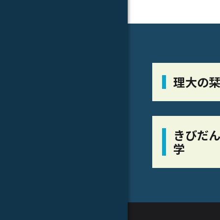
理大の
きびだん
学