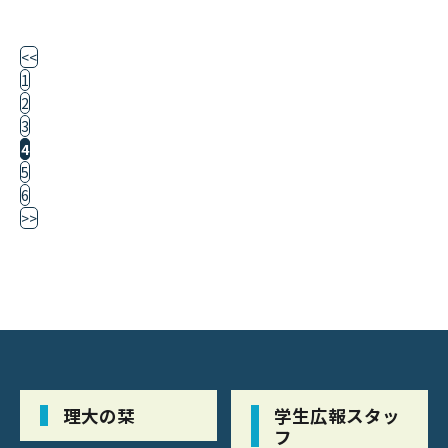
<<
1
2
3
4
5
6
>>
理大の栞
学生広報スタッ
フ