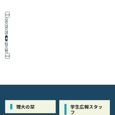
<<
1
2
3
4
5
6
>>
理大の栞
学生広報スタッ
フ