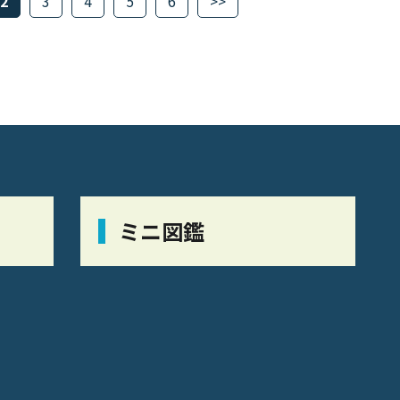
2
3
4
5
6
>>
ミニ図鑑