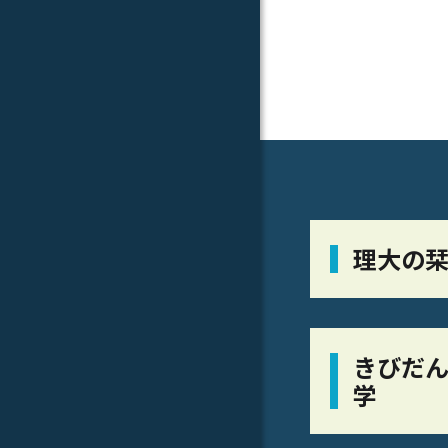
理大の
きびだん
学