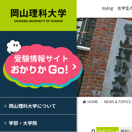
mylog
在学生
HOME
NEWS＆TOPICS
岡山理科大学について
学部・大学院
カテゴリ
学科