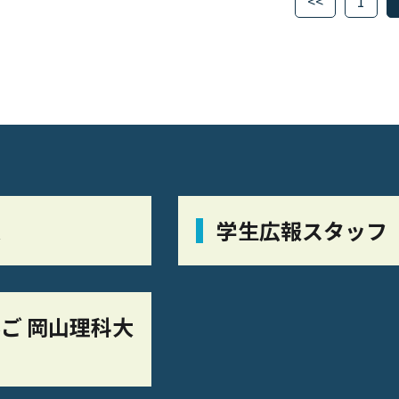
<<
1
栞
学生広報スタッフ
ご 岡山理科大