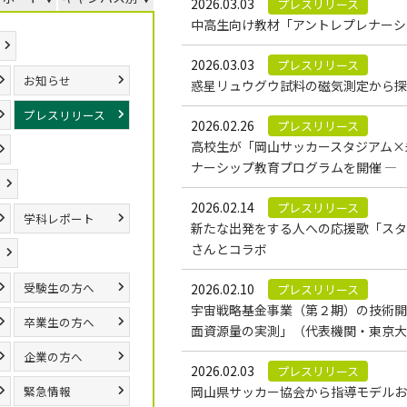
2026.03.03
プレスリリース
中高生向け教材「アントレプレナーシ
2026.03.03
プレスリリース
お知らせ
惑星リュウグウ試料の磁気測定から探
プレスリリース
2026.02.26
プレスリリース
高校生が「岡山サッカースタジアム×未
ナーシップ教育プログラムを開催 ―
2026.02.14
プレスリリース
学科レポート
新たな出発をする人への応援歌「スタ
さんとコラボ
受験生の方へ
2026.02.10
プレスリリース
宇宙戦略基金事業（第２期）の技術開
卒業生の方へ
面資源量の実測」（代表機関・東京大
企業の方へ
2026.02.03
プレスリリース
緊急情報
岡山県サッカー協会から指導モデルお