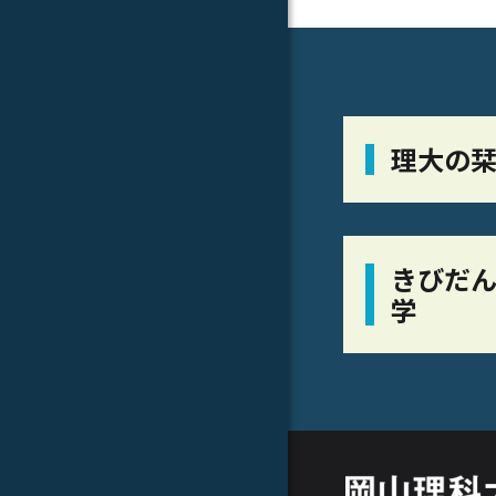
理大の
きびだん
学