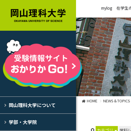
mylog
在学生
HOME
NEWS＆TOPICS
岡山理科大学について
学部・大学院
カテゴリ
学科