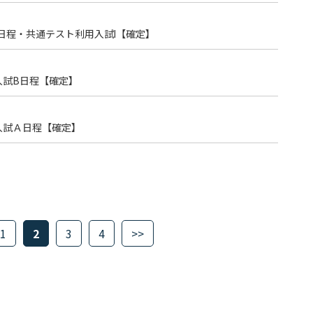
B日程・共通テスト利用入試Ⅰ【確定】
入試B日程【確定】
入試Ａ日程【確定】
1
2
3
4
>>