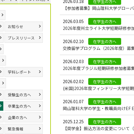
2026.03.18
在学生の方へ
【参加者募集】岡山理科大学グローバル
2026.03.05
在学生の方へ
お知らせ
2026年度州立ライト大学短期研修参
プレスリリース
2026.02.10
在学生の方へ
交換留学プログラム（2026年度）募
2026.02.03
在学生の方へ
2026年度ブラジル短期研修参加者募
学科レポート
2026.02.02
在学生の方へ
(米国)2026年度フィンドリー大学
受験生の方へ
2026.01.07
在学生の方へ
卒業生の方へ
岡山理科大学の学生・教職員向けEF Educ
企業の方へ
2025.12.25
在学生の方へ
【奨学金】振込方法の変更について（
緊急情報