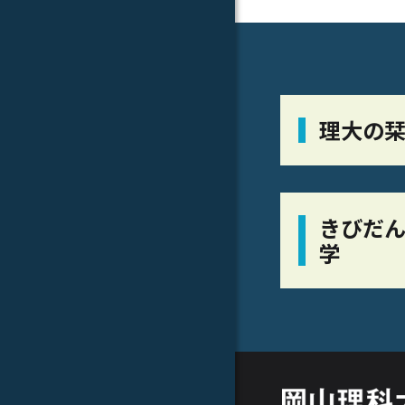
理大の
きびだん
学