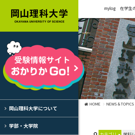
mylog
在学生
HOME
NEWS＆TOPICS
岡山理科大学について
学部・大学院
カテゴリ
学科