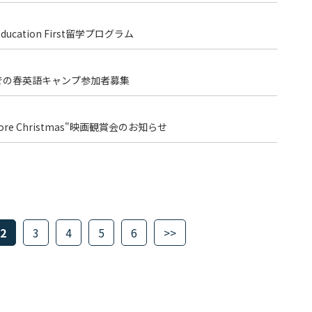
ation First留学プログラム
学での春英語キャンプ参加者募集
fore Christmas"映画観賞会のお知らせ
2
3
4
5
6
>>