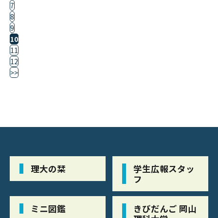
7
8
9
10
11
12
>>
理大の栞
学生広報スタッ
フ
ミニ図鑑
きびだんご 岡山