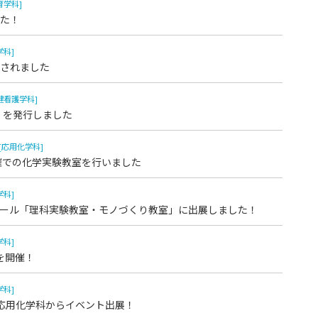
育学科]
た！
学科]
されました
健看護学科]
.13 を発行しました
[応用化学科]
催での化学実験教室を行いました
学科]
ール「理科実験教室・モノづくり教室」に出展しました！
学科]
を開催！
学科]
応用化学科からイベント出展！