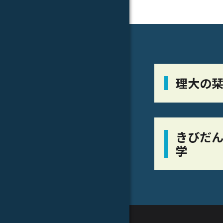
理大の
きびだん
学