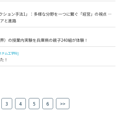
クション手法1」：多様な分野を一つに繋ぐ「経営」の視点 —
アと進路
界）の授業内実験を兵庫県の親子240組が体験！
ステム工学科]
た！
3
4
5
6
>>