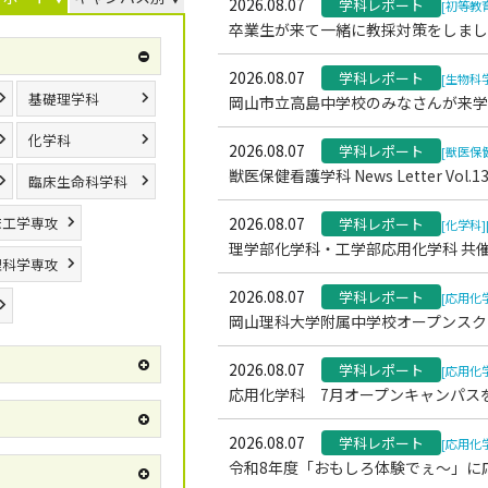
2026.08.07
学科レポート
[初等教
卒業生が来て一緒に教採対策をしまし
2026.08.07
学科レポート
[生物科
基礎理学科
岡山市立高島中学校のみなさんが来学
化学科
2026.08.07
学科レポート
[獣医保
獣医保健看護学科 News Letter Vol
臨床生命科学科
床工学専攻
2026.08.07
学科レポート
[化学科]
理学部化学科・工学部応用化学科 共
理科学専攻
2026.08.07
学科レポート
[応用化
岡山理科大学附属中学校オープンスク
2026.08.07
学科レポート
[応用化
応用化学科 7月オープンキャンパス
2026.08.07
学科レポート
[応用化
令和8年度「おもしろ体験でぇ～」に