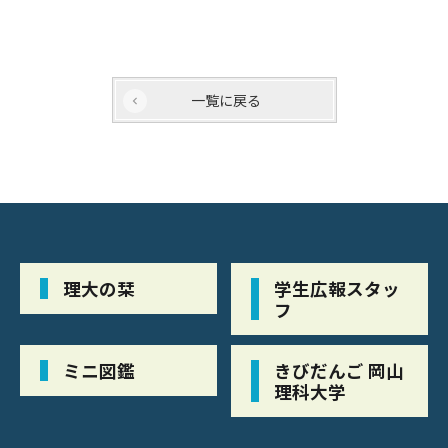
一覧に戻る
理大の栞
学生広報スタッ
フ
ミニ図鑑
きびだんご 岡山
理科大学