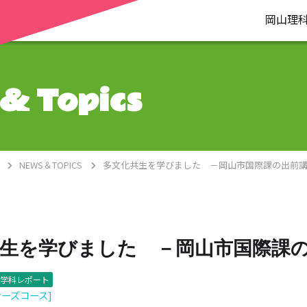
岡山理
& Topics
NEWS＆TOPICS
多文化共生を学びました －岡山市国際課の出前
生を学びました －岡山市国際課
学科レポート
ナーズコース]