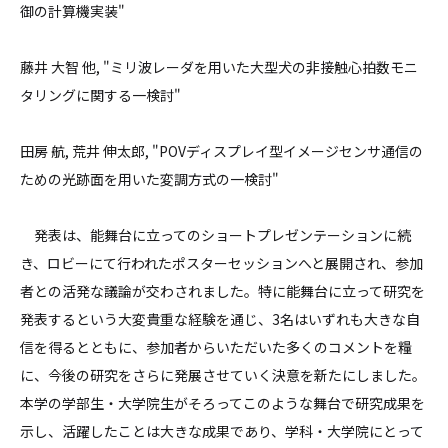
御の計算機実装"
藤井 大智 他, "ミリ波レーダを用いた大型犬の非接触心拍数モニ
タリングに関する一検討"
田房 航, 荒井 伸太郎, "POVディスプレイ型イメージセンサ通信の
ための光跡面を用いた変調方式の一検討"
発表は、能舞台に立ってのショートプレゼンテーションに続
き、ロビーにて行われたポスターセッションへと展開され、参加
者との活発な議論が交わされました。特に能舞台に立って研究を
発表するという大変貴重な経験を通じ、3名はいずれも大きな自
信を得るとともに、参加者からいただいた多くのコメントを糧
に、今後の研究をさらに発展させていく決意を新たにしました。
本学の学部生・大学院生がそろってこのような舞台で研究成果を
示し、活躍したことは大きな成果であり、学科・大学院にとって