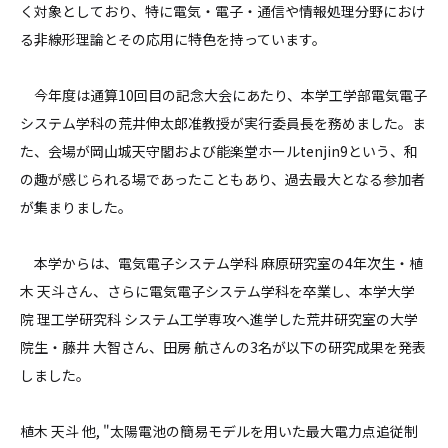
く対象としており、特に電気・電子・通信や情報処理分野におけ
る非線形理論とその応用に特色を持っています。
今年度は通算10回目の記念大会にあたり、本学工学部電気電子
システム学科の荒井伸太郎准教授が実行委員長を務めました。ま
た、会場が岡山城天守閣および能楽堂ホールtenjin9という、和
の趣が感じられる場であったこともあり、過去最大となる参加者
が集まりました。
本学からは、電気電子システム学科 麻原研究室の4年次生・植
木 天斗さん、さらに電気電子システム学科を卒業し、本学大学
院 理工学研究科 システム工学専攻へ進学した荒井研究室の大学
院生・藤井 大智さん、田房 航さんの3名が以下の研究成果を発表
しました。
植木 天斗 他, "太陽電池の簡易モデルを用いた最大電力点追従制