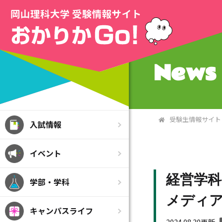
News 
受験生情報サイト
入試情報
イベント
経営学科
学部・学科
メディ
キャンパスライフ
2024.08.30更新