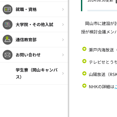
就職・資格
岡山市に建設が計
大学院・その他入試
授が検討会議メン
通信教育部
瀬戸内海放送（
お問い合わせ
テレビせとうち
学生寮（岡山キャンパ
山陽放送（RS
ス）
NHKの詳細は