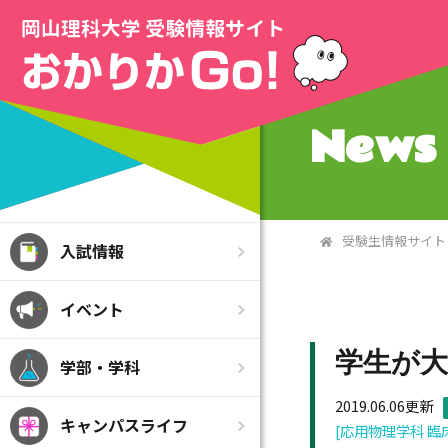
News 
受験生情報サイト
入試情報
イベント
学生が
学部・学科
2019.06.06更新
キャンパスライフ
[応用物理学科 臨