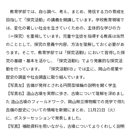
教育学部では、自ら調べ、考え、まとめ、発信する力の育成を
目指して「探究活動」の講義を開講しています。学校教育現場で
は、変化の著しい社会を生きていくための、主体的な学びの力
（＝探究）を重視しています。児童や生徒を指導する教員は当然
のこととして、探究の意義や内容、方法を理解しておく必要があ
ります。そこで、教育学部では「探究活動Ⅰ」において習得した探
究の基礎・基本を活かし、「探究活動Ⅱ」でより発展的な探究活
動を行っています。 「探究活動ⅡＢ」では主に、岡山の産業や
歴史の調査や社会調査に取り組んでいます。
【写真左】吉備が発祥とされる円筒型埴輪の説明を聞く学生
【写真右】造山古墳を実際に歩き、古墳について理解を深めまし
た 造山古墳のフィールドワーク、岡山県立博物館での見学で得た
吉備の歴史についての情報を新聞にまとめ、11月21日（火）
に、ポスターセッションで発表しました。
【写真】補助資料を用いながら，古墳についてよりくわしく説明