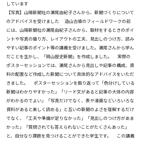
しています
【写真】山陽新聞社の瀬尾由紀子さんから、新聞づくりについて
のアドバイスを受けました 造山古墳のフィールドワークの前
には、山陽新聞社の瀬尾由紀子さんから、取材をするときのポイ
ントや写真の撮り方、レイアウトの工夫、見出しのつけ方、読み
やすい記事のポイント等の講義を受けました。瀬尾さんから学ん
だことを生かし、「岡山歴史新聞」を作成しました。 実際の
ポスターセッションでは、瀬尾さんから見出しや記事の構成、資
料の配置など作成した新聞について具体的なアドバイスをいただ
きました。 ポスターセッションを振り返って「色分けしている
新聞はわかりやすかった」「リード文があると記事の大体の内容
がわかるのでよい」「写真だけでなく、表や漫画などいろいろな
資料があると楽しく読める」と互いの新聞のよさを理解するだけ
でなく、「工夫や準備が足りなかった」「見出しのつけ方があま
かった」「質問されても答えられないことがたくさんあった」
と、自分なり課題を見つけることができた学生です。 この講義