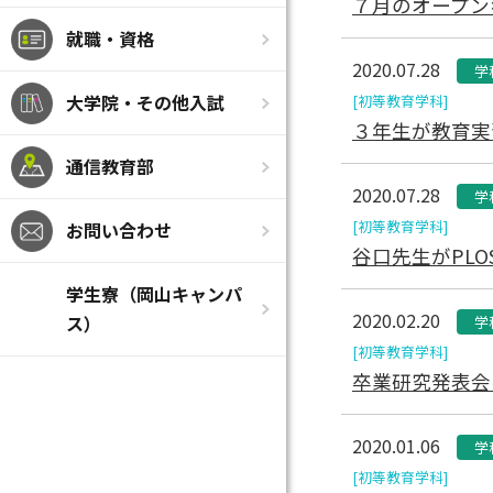
７月のオープン
就職・資格
2020.07.28
学
大学院・その他入試
[初等教育学科]
３年生が教育実
通信教育部
2020.07.28
学
[初等教育学科]
お問い合わせ
谷口先生がPLO
学生寮（岡山キャンパ
2020.02.20
ス）
学
[初等教育学科]
卒業研究発表会
2020.01.06
学
[初等教育学科]