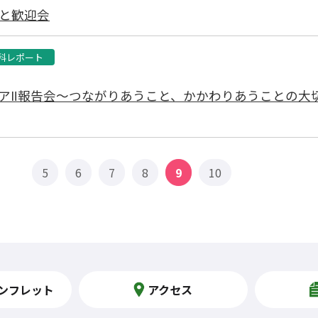
と歓迎会
科レポート
アⅡ報告会～つながりあうこと、かかわりあうことの大
5
6
7
8
9
10
ンフレット
アクセス