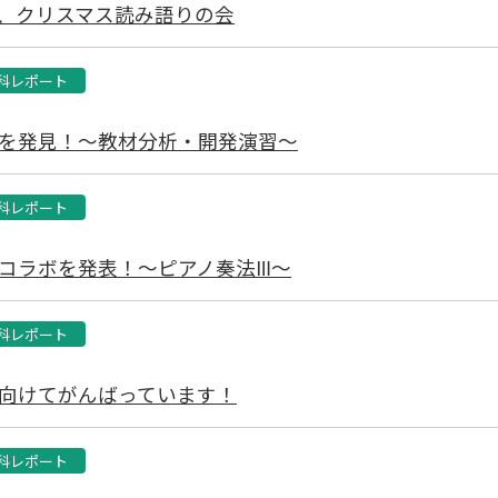
館、クリスマス読み語りの会
科レポート
を発見！～教材分析・開発演習～
科レポート
コラボを発表！～ピアノ奏法Ⅲ～
科レポート
向けてがんばっています！
科レポート