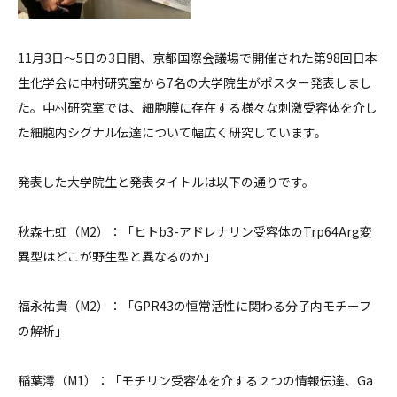
11月3日〜5日の3日間、京都国際会議場で開催された第98回日本
生化学会に中村研究室から7名の大学院生がポスター発表しまし
た。中村研究室では、細胞膜に存在する様々な刺激受容体を介し
た細胞内シグナル伝達について幅広く研究しています。
発表した大学院生と発表タイトルは以下の通りです。
秋森七虹（M2）：「ヒトb3-アドレナリン受容体のTrp64Arg変
異型はどこが野生型と異なるのか」
福永祐貴（M2）：「GPR43の恒常活性に関わる分子内モチーフ
の解析」
稲葉澪（M1）：「モチリン受容体を介する２つの情報伝達、Ga