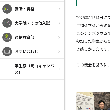
就職・資格
2025年11月4
大学院・その他入試
生物科学科からの
このシンポジウム
通信教育部
参加した学生から
き嬉しかったです
お問い合わせ
この機会を励みに
学生寮（岡山キャンパ
ス）