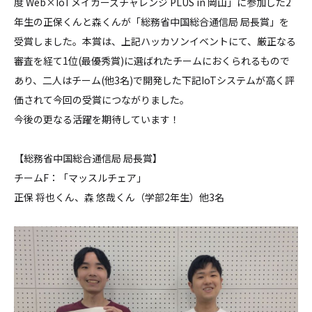
度 Web×IoTメイカーズチャレンジ PLUS in 岡山」に参加した2
年生の正保くんと森くんが「総務省中国総合通信局 局長賞」を
受賞しました。本賞は、上記ハッカソンイベントにて、厳正なる
審査を経て1位(最優秀賞)に選ばれたチームにおくられるもので
あり、二人はチーム(他3名)で開発した下記IoTシステムが高く評
価されて今回の受賞につながりました。
今後の更なる活躍を期待しています！
【総務省中国総合通信局 局長賞】
チームF：「マッスルチェア」
正保 将也くん、森 悠哉くん（学部2年生）他3名