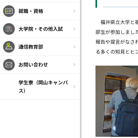
就職・資格
福井県立大学と福
大学院・その他入試
部生が参加しまし
報告や提言がなさ
通信教育部
る多くの知見とヒ
お問い合わせ
学生寮（岡山キャンパ
ス）