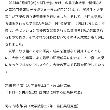
2024年9月4日(水)～6日(金)にかけて広島工業大学で開催され
た第23回情報科学技術フォーラム(FIT2024)にて、学部生と大学
院生が下記の通り研究発表を行いました。そして、今回本学科か
ら発表を行った学生3人全員が「FIT奨励賞」に選ばれました！本
賞は、各セッションで優秀な発表を行った登壇者1名が選出され
るものであり、それぞれの分野においてその研究成果が高く評価
されました。
真摯に取り組んできた研究の成果を遺憾なく発揮するととも
に、大学・企業等による最新の研究成果に触れることで良い刺激
になったではないでしょうか。今後の更なる活躍を期待していま
す！
井関 智也 君（大学院修士2年・片山研究室）
「ドローン併用配送計画問題に対する局所探索法」
岡村 昂志郎 君（大学院修士2年・島田英研究室）