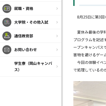
就職・資格
8月25日に第3
大学院・その他入試
夏休み最後の学科
通信教育部
プログラムを記述
ープンキャンパス
お問い合わせ
害物を避けるゲー
今回の体験イベン
学生寮（岡山キャンパ
ス）
で処理しているの