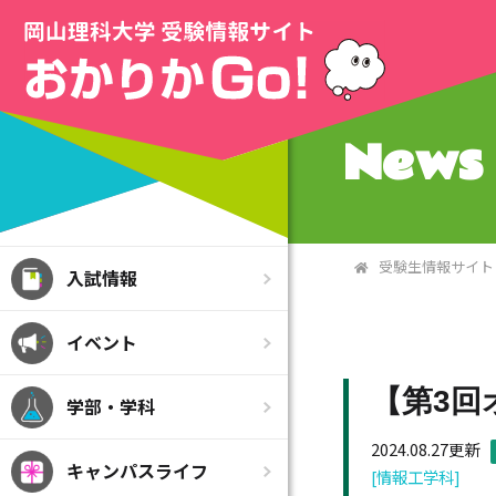
News 
受験生情報サイト
入試情報
イベント
【第3回
学部・学科
2024.08.27更新
キャンパスライフ
[情報工学科]