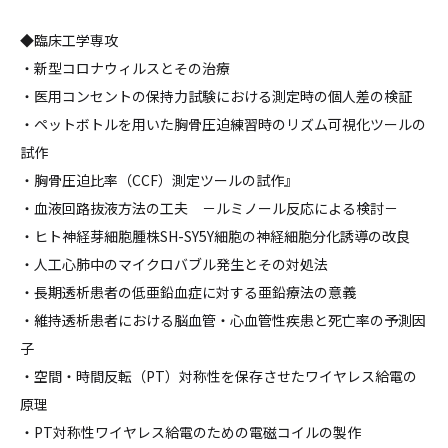
◆臨床工学専攻
・新型コロナウィルスとその治療
・医用コンセントの保持力試験における測定時の個人差の検証
・ペットボトルを用いた胸骨圧迫練習時のリズム可視化ツールの
試作
・胸骨圧迫比率（CCF）測定ツールの試作』
・血液回路抜液方法の工夫 －ルミノール反応による検討－
・ヒト神経芽細胞腫株SH-SY5Y細胞の神経細胞分化誘導の改良
・人工心肺中のマイクロバブル発生とその対処法
・長期透析患者の低亜鉛血症に対する亜鉛療法の意義
・維持透析患者における脳血管・心血管性疾患と死亡率の予測因
子
・空間・時間反転（PT）対称性を保存させたワイヤレス給電の
原理
・PT対称性ワイヤレス給電のための電磁コイルの製作