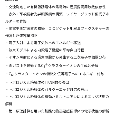
・交流測定した有機強誘電体の焦電流の温度変調周波数依存性
・赤外・可視反射光学顕微鏡の構築 ワイヤーグリッド偏光子ホ
ルダーの作製
・誘電率測定装置の構築 ＩＣソケット用室温フィクスチャーの
作製と浮遊容量補正
・陽子入射による電子気体へのエネルギー移送
・波束モデルによる内殻電子励起の平均自由行程
・イオン照射による炭素薄膜から発生する二次電子の個数分布
＋
・希ガス中を通過するC
クラスターイオンの生成と分解
3
・C
クラスターイオンの特徴と伝導電子へのエネルギー付与
60
・トポロジカル絶縁体のTKNN数の導出
・トポロジカル絶縁体のバルク－エッジ対応の導出
・トポロジカル絶縁体の有効ハミルトニアンによるエッジ状態の
解析
・第一原理計算を用いた銅酸化物高温超伝導体の電子状態の解析