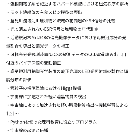
・強相関電子系を記述するハバード模型における磁気秩序の解析
・モット絶縁体の有効スピン模型の導出
・倉見川流域河川堆積物と流域の花崗岩のESR信号の比較
・光で消去されないESR信号と堆積物の年代測定
・活動銀河核Mrk348の偏光撮像データにおける母銀河成分の光
量割合の導出と偏光データの補正
・可視光分光観測装置NaCSの観測データのCCD電荷読み出し口
付近のバイアス値の変動補正
・惑星観測用補償光学装置の較正光源のLED光照射部の製作と輝
度分布の評価
・素粒子の標準理論におけるHiggs機構
・宇宙線に加速された軽い暗黒物質の検出
・宇宙線によって加速された軽い暗黒物質検出～機械学習による
判別～
・Pythonを使った理科教育に役立つプログラム
・宇宙線の起源と伝播