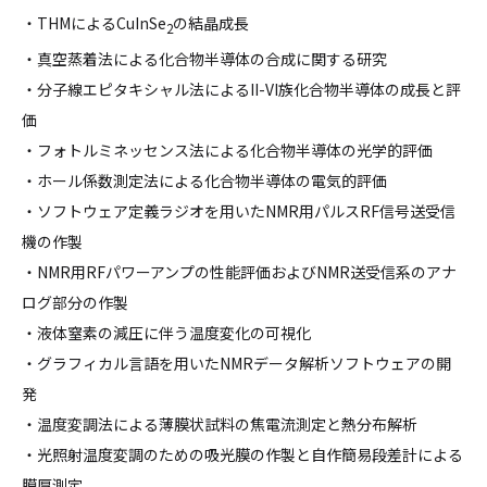
・THMによるCuInSe
の結晶成長
2
・真空蒸着法による化合物半導体の合成に関する研究
・分子線エピタキシャル法によるII-VI族化合物半導体の成長と評
価
・フォトルミネッセンス法による化合物半導体の光学的評価
・ホール係数測定法による化合物半導体の電気的評価
・ソフトウェア定義ラジオを用いたNMR用パルスRF信号送受信
機の作製
・NMR用RFパワーアンプの性能評価およびNMR送受信系のアナ
ログ部分の作製
・液体窒素の減圧に伴う温度変化の可視化
・グラフィカル言語を用いたNMRデータ解析ソフトウェアの開
発
・温度変調法による薄膜状試料の焦電流測定と熱分布解析
・光照射温度変調のための吸光膜の作製と自作簡易段差計による
膜厚測定